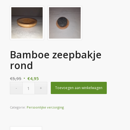
Bamboe zeepbakje
rond
Oorspronkelijke
Huidige
€
5,95
€
4,95
prijs
prijs
Toevoegen aan winkelwagen
was:
is:
€5,95.
€4,95.
Categorie:
Persoonlijke verzorging