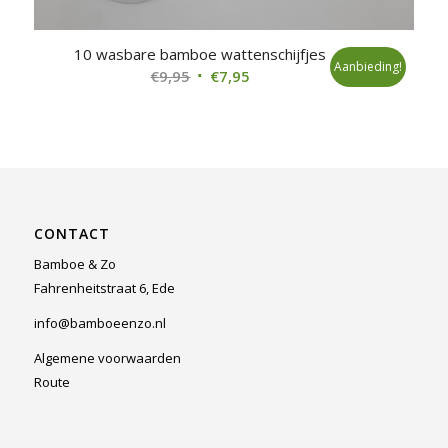
10 wasbare bamboe wattenschijfjes
Aanbieding!
Oorspronkelijke
Huidige
€
9,95
€
7,95
prijs
prijs
was:
is:
€9,95.
€7,95.
CONTACT
Bamboe & Zo
Fahrenheitstraat 6, Ede
info@bamboeenzo.nl
Algemene voorwaarden
Route