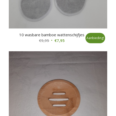
10 wasbare bamboe wattenschijfjes
Aanbieding!
Oorspronkelijke
Huidige
€
9,95
€
7,95
prijs
prijs
was:
is:
€9,95.
€7,95.