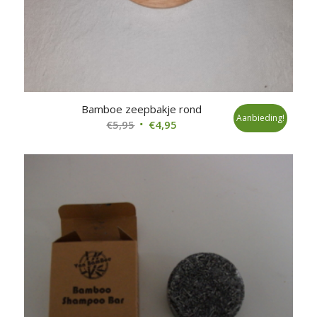
Bamboe zeepbakje rond
Aanbieding!
Oorspronkelijke
Huidige
€
5,95
€
4,95
prijs
prijs
was:
is:
€5,95.
€4,95.