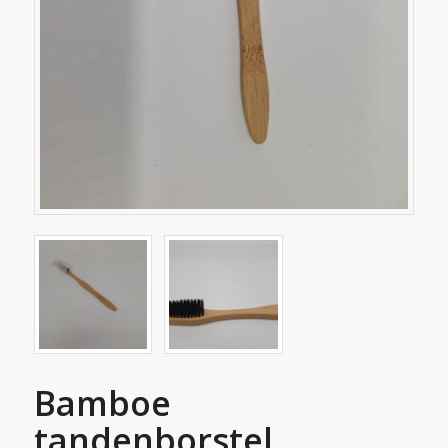
Bamboe
tandenborstel