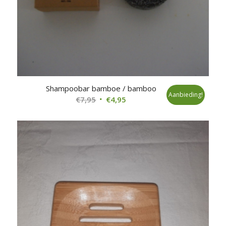
Shampoobar bamboe / bamboo
Aanbieding!
Oorspronkelijke
Huidige
€
7,95
€
4,95
prijs
prijs
was:
is:
€7,95.
€4,95.