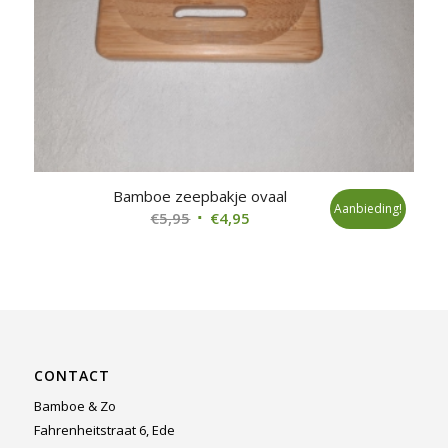
Bamboe zeepbakje ovaal
Aanbieding!
Oorspronkelijke
Huidige
€
5,95
€
4,95
prijs
prijs
was:
is:
€5,95.
€4,95.
CONTACT
Bamboe & Zo
Fahrenheitstraat 6, Ede