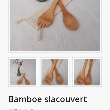
Bamboe slacouvert
Oorspronkelijke
Huidige