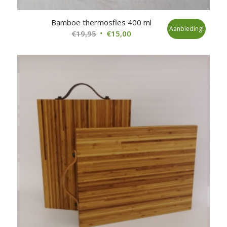
Bamboe thermosfles 400 ml
Aanbieding!
Oorspronkelijke
Huidige
€
19,95
€
15,00
prijs
prijs
was:
is:
€19,95.
€15,00.