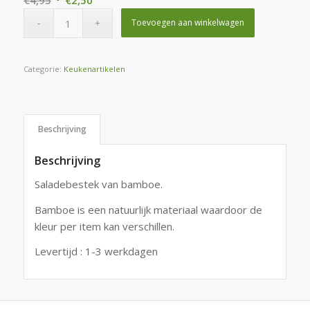
€
4,95
€
2,50
prijs
prijs
Toevoegen aan winkelwagen
was:
is:
€4,95.
€2,50.
Categorie:
Keukenartikelen
Beschrijving
Beschrijving
Saladebestek van bamboe.
Bamboe is een natuurlijk materiaal waardoor de
kleur per item kan verschillen.
Levertijd : 1-3 werkdagen