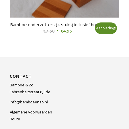
Bamboe onderzetters (4 stuks) inclusief houder
Aanbieding!
Oorspronkelijke
Huidige
€
7,50
€
4,95
prijs
prijs
was:
is:
€7,50.
€4,95.
CONTACT
Bamboe & Zo
Fahrenheitstraat 6, Ede
info@bamboeenzo.nl
Algemene voorwaarden
Route