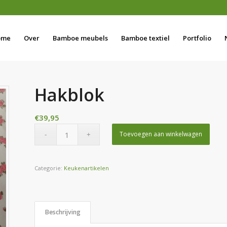
ome
Over
Bamboe meubels
Bamboe textiel
Portfolio
Hakblok
€
39,95
Toevoegen aan winkelwagen
Categorie:
Keukenartikelen
Beschrijving