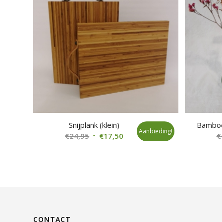
Snijplank (klein)
Bamboe
Aanbieding!
Oorspronkelijke
Huidige
€
24,95
€
17,50
€
prijs
prijs
was:
is:
€24,95.
€17,50.
CONTACT