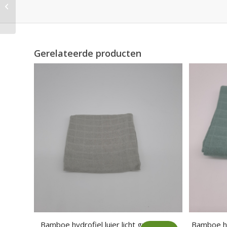
Bamboe hydrofiel luier
bloem groot
Gerelateerde producten
Bamboe hydrofiel luier licht grijs
Bamboe hyd