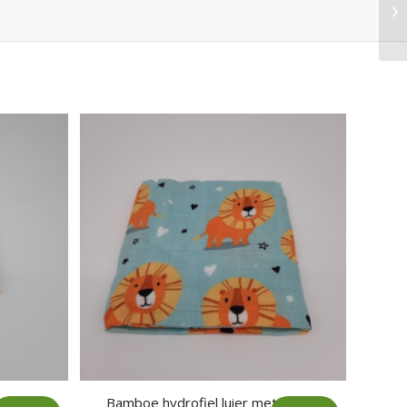
erd
Bamboe hydrofiel luier met