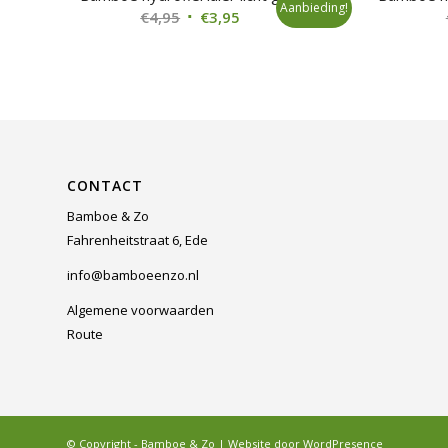
Aanbieding!
Oorspronkelijke
Huidige
€
4,95
€
3,95
prijs
prijs
was:
is:
€4,95.
€3,95.
CONTACT
Bamboe & Zo
Fahrenheitstraat 6, Ede
info@bamboeenzo.nl
Algemene voorwaarden
Route
© Copyright - Bamboe & Zo | Website door
WordPresence