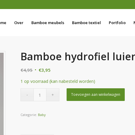
ome
Over
Bamboe meubels
Bamboe textiel
Portfolio
Bamboe hydrofiel luier
Oorspronkelijke
Huidige
€
4,95
€
3,95
prijs
prijs
1 op voorraad (kan nabesteld worden)
was:
is:
€4,95.
€3,95.
Toevoegen aan winkelwagen
Categorie:
Baby