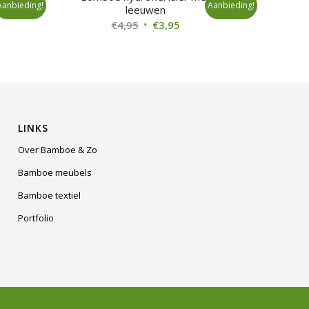
Aanbieding!
Aanbieding!
leeuwen
ke
ge
Oorspronkelijke
Huidige
€
4,95
€
3,95
prijs
prijs
was:
is:
€4,95.
€3,95.
LINKS
Over Bamboe & Zo
Bamboe meubels
Bamboe textiel
Portfolio