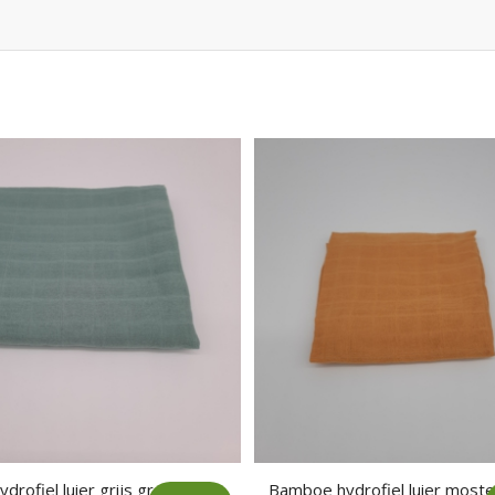
rofiel luier grijs groen
Bamboe hydrofiel luier most