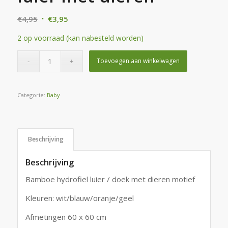
Oorspronkelijke
Huidige
€
4,95
€
3,95
prijs
prijs
2 op voorraad (kan nabesteld worden)
was:
is:
€4,95.
€3,95.
Toevoegen aan winkelwagen
Categorie:
Baby
Beschrijving
Beschrijving
Bamboe hydrofiel luier / doek met dieren motief
Kleuren: wit/blauw/oranje/geel
Afmetingen 60 x 60 cm