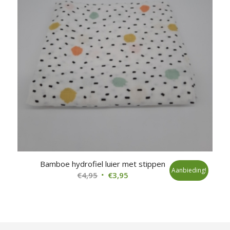
Bamboe hydrofiel luier met stippen
Aanbieding!
Oorspronkelijke
Huidige
€
4,95
€
3,95
prijs
prijs
was:
is:
€4,95.
€3,95.