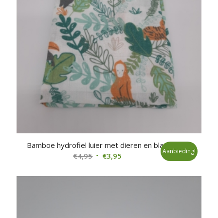
Bamboe hydrofiel luier met dieren en blad
Aanbieding!
Oorspronkelijke
Huidige
€
4,95
€
3,95
prijs
prijs
was:
is:
€4,95.
€3,95.