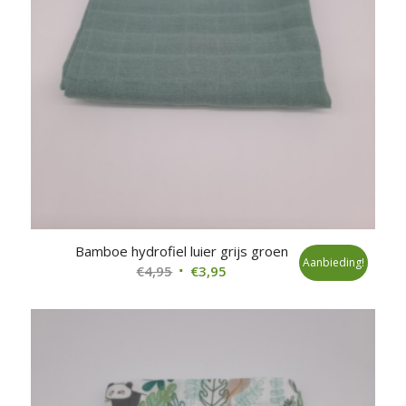
Bamboe hydrofiel luier grijs groen
Aanbieding!
Oorspronkelijke
Huidige
€
4,95
€
3,95
prijs
prijs
was:
is:
€4,95.
€3,95.