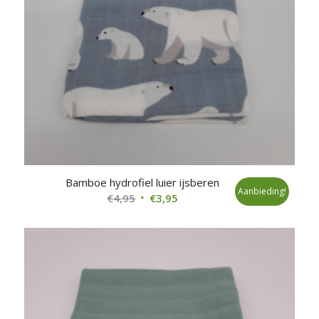
Bamboe hydrofiel luier ijsberen
Aanbieding!
Oorspronkelijke
Huidige
€
4,95
€
3,95
prijs
prijs
was:
is:
€4,95.
€3,95.