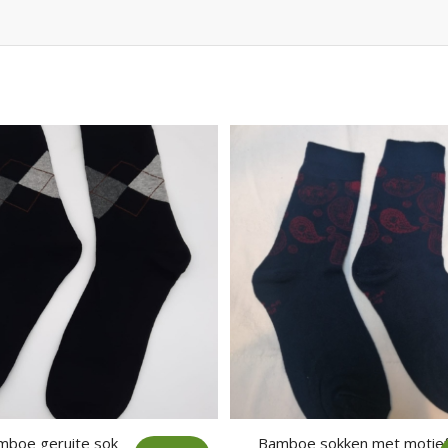
mboe geruite sok
Bamboe sokken met motie