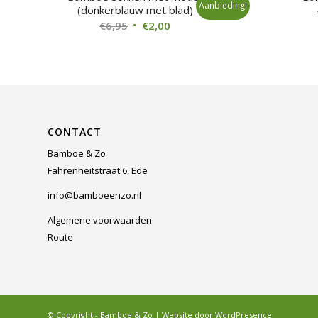
Aanbieding!
(donkerblauw met blad)
Oorspronkelijke
Huidige
€
6,95
€
2,00
prijs
prijs
was:
is:
€6,95.
€2,00.
CONTACT
Bamboe & Zo
Fahrenheitstraat 6, Ede
info@bamboeenzo.nl
Algemene voorwaarden
Route
© Copyright - Bamboe & Zo | Website door
WordPresence