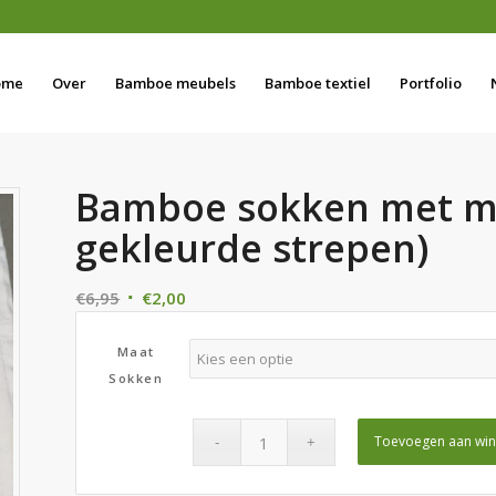
ome
Over
Bamboe meubels
Bamboe textiel
Portfolio
Bamboe sokken met mo
gekleurde strepen)
Oorspronkelijke
Huidige
€
6,95
€
2,00
prijs
prijs
was:
is:
Maat
€6,95.
€2,00.
Sokken
Toevoegen aan wi