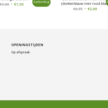
Aanbieding!
(donkerblauw met rood blad
Oorspronkelijke
Huidige
€
3,00
€
1,50
Oorspronkelij
Huidi
€
6,95
€
2,00
prijs
prijs
prijs
prijs
was:
is:
was:
is:
€3,00.
€1,50.
€6,95.
€2,00.
OPENINGSTIJDEN
Op afspraak