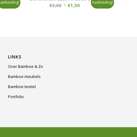
Aanbieding!
Aanbieding!
)
Oorspronkelijke
Huidige
€
3,00
€
1,50
ke
ge
prijs
prijs
was:
is:
€3,00.
€1,50.
LINKS
Over Bamboe & Zo
Bamboe meubels
Bamboe textiel
Portfolio