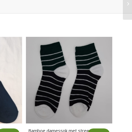
f
Bamboe damessok met streepje