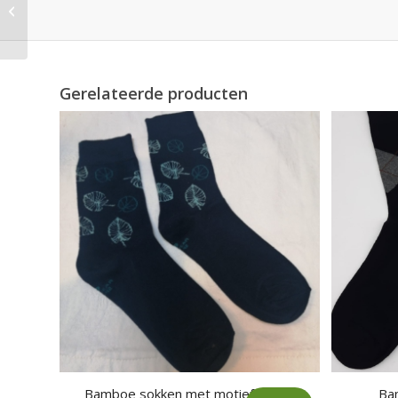
motief (donkerblauw
met rood blad)
Gerelateerde producten
Bamboe sokken met motief
Ba