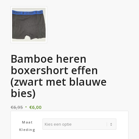
Bamboe heren
boxershort effen
(zwart met blauwe
bies)
Oorspronkelijke
Huidige
€
6,95
€
6,00
prijs
prijs
was:
is:
Maat
€6,95.
€6,00.
Kleding