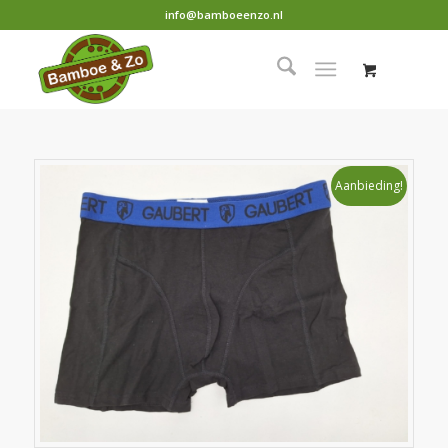
info@bamboeenzo.nl
Aanbieding!