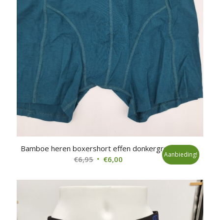
Bamboe heren boxershort effen donkergroen
Aanbieding!
Oorspronkelijke
Huidige
€
6,95
€
6,00
prijs
prijs
was:
is:
€6,95.
€6,00.