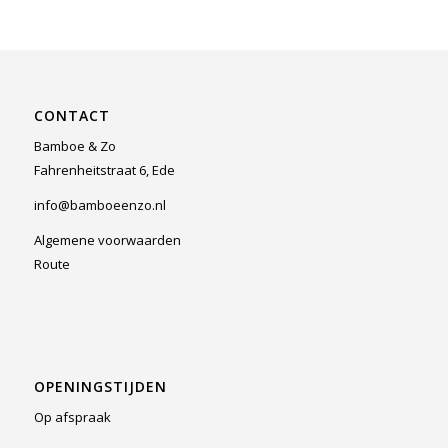
was:
is:
€6,95.
€6,00.
CONTACT
Bamboe & Zo
Fahrenheitstraat 6, Ede
info@bamboeenzo.nl
Algemene voorwaarden
Route
OPENINGSTIJDEN
Op afspraak