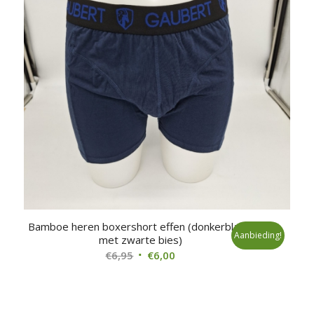
Bamboe heren boxershort effen (donkerblauw
Aanbieding!
met zwarte bies)
Oorspronkelijke
Huidige
€
6,95
€
6,00
prijs
prijs
was:
is:
€6,95.
€6,00.