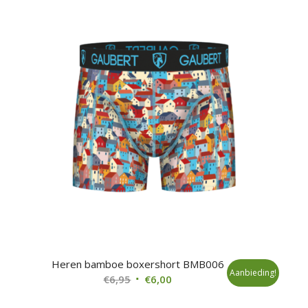
€6,95.
€6,00.
Heren bamboe boxershort BMB006
Aanbieding!
Oorspronkelijke
Huidige
€
6,95
€
6,00
prijs
prijs