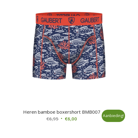
Heren bamboe boxershort BMB007
Aanbieding!
Oorspronkelijke
Huidige
€
6,95
€
6,00
prijs
prijs
was:
is: